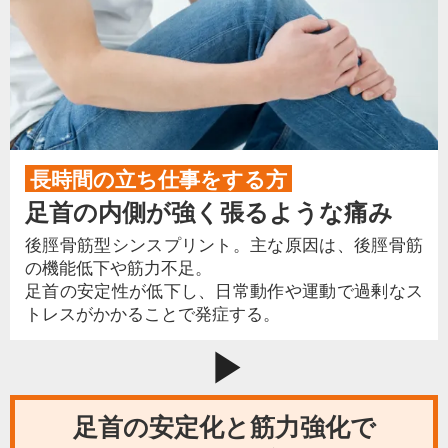
長時間の立ち仕事をする方
足首の内側が強く張るような痛み
後脛骨筋型シンスプリント。主な原因は、後脛骨筋
の機能低下や筋力不足。
足首の安定性が低下し、日常動作や運動で過剰なス
トレスがかかることで発症する。
play_arrow
足首の安定化と筋力強化で