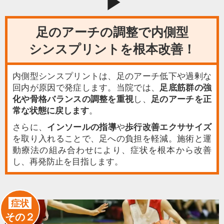
play_arrow
足のアーチの調整で内側型
シンスプリントを根本改善！
内側型シンスプリントは、足のアーチ低下や過剰な
回内が原因で発症します。当院では、
足底筋群の強
化や骨格バランスの調整を重視
し、
足のアーチを正
常な状態に戻します
。
さらに、
インソールの指導
や
歩行改善エクササイズ
を取り入れることで、足への負担を軽減。施術と運
動療法の組み合わせにより、症状を根本から改善
し、再発防止を目指します。
症状
その２