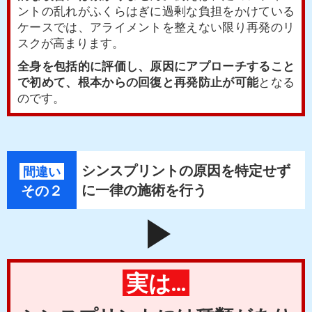
ントの乱れがふくらはぎに過剰な負担をかけている
ケースでは、アライメントを整えない限り再発のリ
スクが高まります。
全身を包括的に評価し、原因にアプローチすること
で初めて、根本からの回復と再発防止が可能
となる
のです。
シンスプリントの原因を特定せず
間違い
に一律の施術を行う
その２
play_arrow
実は...