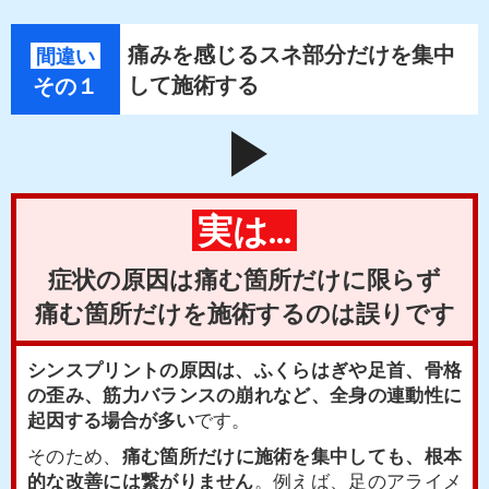
痛みを感じるスネ部分だけを集中
間違い
して施術する
その１
play_arrow
実は...
症状の原因は痛む箇所だけに限らず
痛む箇所だけを施術するのは誤りです
シンスプリントの原因は、ふくらはぎや足首、骨格
の歪み、筋力バランスの崩れなど、全身の連動性に
起因する場合が多い
です。
そのため、
痛む箇所だけに施術を集中しても、根本
的な改善には繋がりません
。例えば、足のアライメ