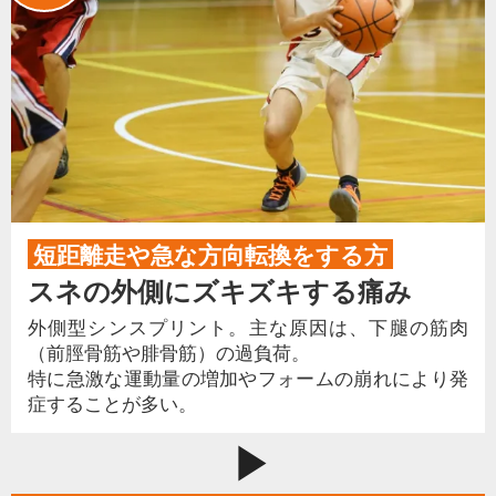
短距離走や急な方向転換をする方
スネの外側にズキズキする痛み
外側型シンスプリント。主な原因は、下腿の筋肉
（前脛骨筋や腓骨筋）の過負荷。
特に急激な運動量の増加やフォームの崩れにより発
症することが多い。
play_arrow