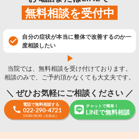
無料相談を受付中
自分の症状が本当に整体で改善するのか一
check_circle
度相談したい
play_arrow
当院では、無料相談を受け付けております。
相談のみで、ご予約頂かなくても大丈夫です。
＼ ぜひお気軽にご相談ください ／
電話で無料相談する
チャットで簡単！
call
022-290-4721
LINEで無料相談
10:00~18:30（火休み）