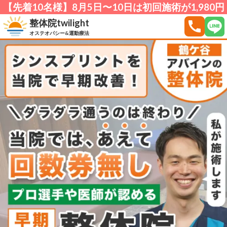
【先着10名様】8月5日〜10日は初回施術が1,980円
整体院twilight
call
オステオパシー&運動療法