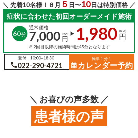
10
５
＼ 先着10名様！８月
日〜
日は特別価格 ／
症状に合わせた初回オーダーメイド施術
1,980
通常価格
7,000
60
(税込)
play_arrow
分
円
(税込)
円
※ 2回目以降の施術時間は45分となります
受付｜10:00~18:30
簡単１分！
カレンダー予約
call
022-290-4721
＼ お喜びの声多数 ／
患者様の声