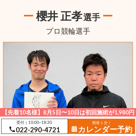
櫻井 正孝
選手
プロ競輪選手
【先着10名様】8月5日〜10日は初回施術が1,980円
受付｜10:00~18:30
簡単１分！
カレンダー予約
call
022-290-4721